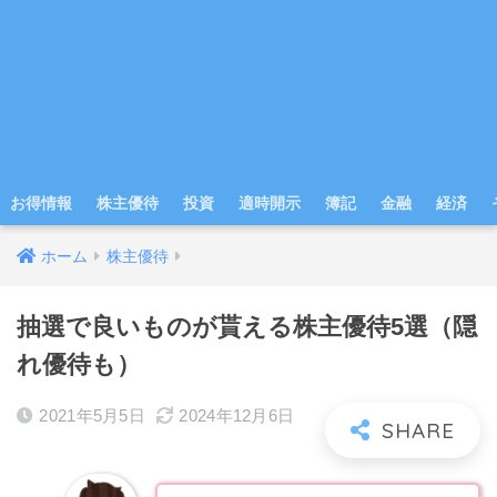
お得情報
株主優待
投資
適時開示
簿記
金融
経済
ホーム
株主優待
抽選で良いものが貰える株主優待5選（隠
れ優待も）
2021年5月5日
2024年12月6日