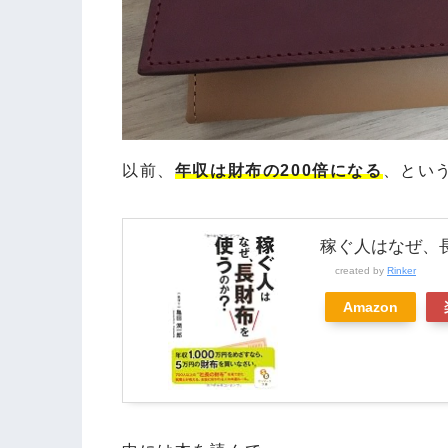
以前、
年収は財布の200倍になる
、とい
稼ぐ人はなぜ、長
created by
Rinker
Amazon