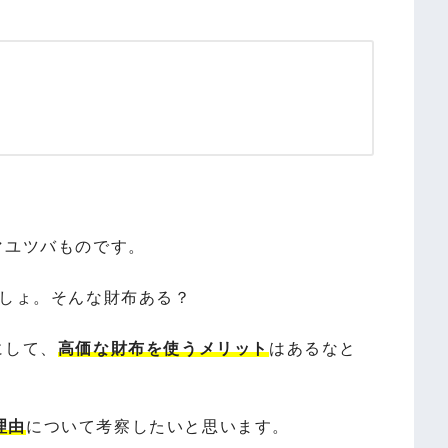
マユツバものです。
でしょ。そんな財布ある？
にして、
高価な財布を使うメリット
はあるなと
理由
について考察したいと思います。