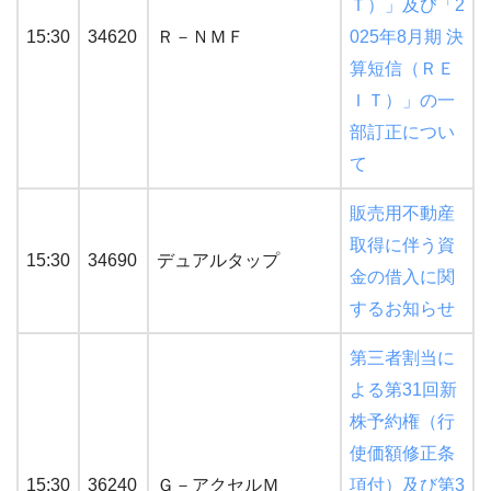
Ｔ）」及び「2
15:30
34620
Ｒ－ＮＭＦ
025年8月期 決
算短信（ＲＥ
ＩＴ）」の一
部訂正につい
て
販売用不動産
取得に伴う資
15:30
34690
デュアルタップ
金の借入に関
するお知らせ
第三者割当に
よる第31回新
株予約権（行
使価額修正条
15:30
36240
Ｇ－アクセルＭ
項付）及び第3