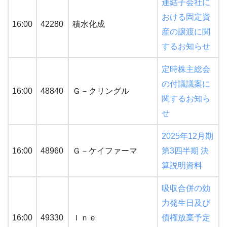
連結子会社に
おける固定資
16:00
42280
積水化成
産の譲渡に関
するお知らせ
定時株主総会
の付議議案に
16:00
48840
Ｇ－クリングル
関するお知ら
せ
2025年12月期
16:00
48960
Ｇ－ケイファーマ
第3四半期 決
算説明資料
吸収合併の効
力発生日及び
16:00
49330
Ｉｎｅ
債権放棄予定