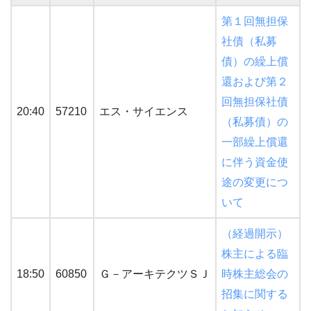
第１回無担保
社債（私募
債）の繰上償
還および第２
回無担保社債
20:40
57210
エス・サイエンス
（私募債）の
一部繰上償還
に伴う資金使
途の変更につ
いて
（経過開示）
株主による臨
18:50
60850
Ｇ－アーキテクツＳＪ
時株主総会の
招集に関する