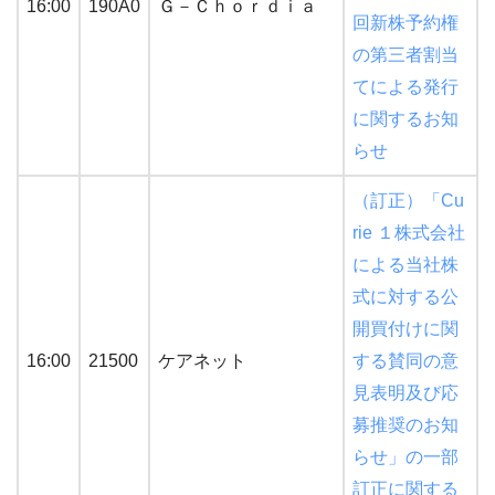
16:00
190A0
Ｇ－Ｃｈｏｒｄｉａ
回新株予約権
の第三者割当
てによる発行
に関するお知
らせ
（訂正）「Cu
rie １株式会社
による当社株
式に対する公
開買付けに関
16:00
21500
ケアネット
する賛同の意
見表明及び応
募推奨のお知
らせ」の一部
訂正に関する