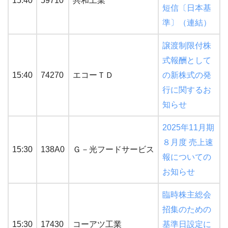
15:40
59710
共和工業
短信〔日本基
準〕（連結）
譲渡制限付株
式報酬として
15:40
74270
エコーＴＤ
の新株式の発
行に関するお
知らせ
2025年11月期
８月度 売上速
15:30
138A0
Ｇ－光フードサービス
報についての
お知らせ
臨時株主総会
招集のための
15:30
17430
コーアツ工業
基準日設定に