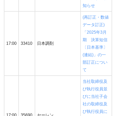
知らせ
(再訂正・数値
データ訂正)
「2025年3月
期 決算短信
17:00
33410
日本調剤
〔日本基準〕
(連結)」の一
部訂正につい
て
当社取締役及
び執行役員並
びに当社子会
社の取締役及
び執行役員に
17:00
35690
セーレン