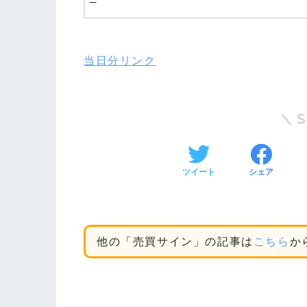
–
当日分リンク
ツイート
シェア
他の「売買サイン」の記事は
こちら
か