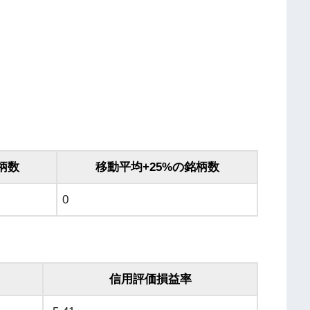
柄数
移動平均+25%の銘柄数
0
信用評価損益率