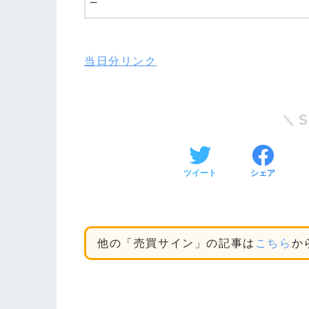
–
当日分リンク
ツイート
シェア
他の「売買サイン」の記事は
こちら
か