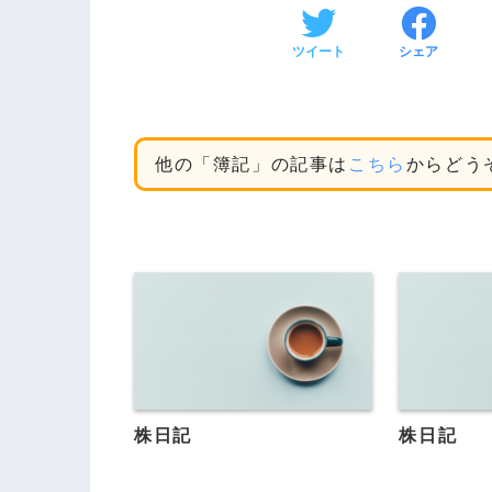
ツイート
シェア
他の「簿記」の記事は
こちら
からどう
株日記
株日記